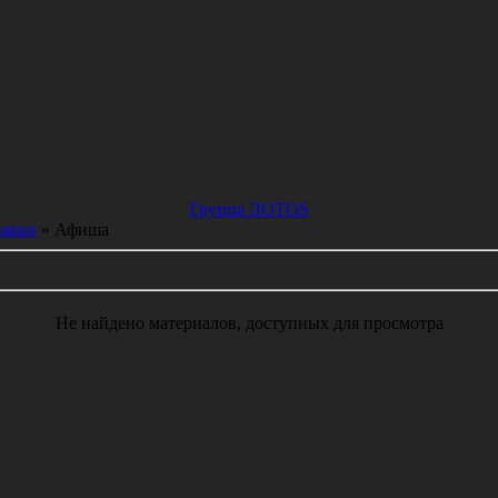
Группа ЛОТОS
авки
» Афиша
Не найдено материалов, доступных для просмотра