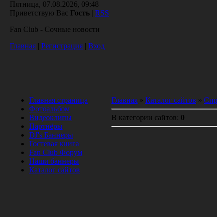
Пятница, 07.08.2026, 09:48
Приветствую Вас
Гость
|
RSS
Fan Club - Сочные новости
Главная
|
Регистрация
|
Вход
Главная страница
Главная
»
Каталог сайтов
»
Спр
Фотоальбом
Видеоклипы
В категории сайтов
:
0
Партнёры
DJ's Баннеры
Гостевая книга
Fan Club Форум
Наши баннеры
Каталог сайтов