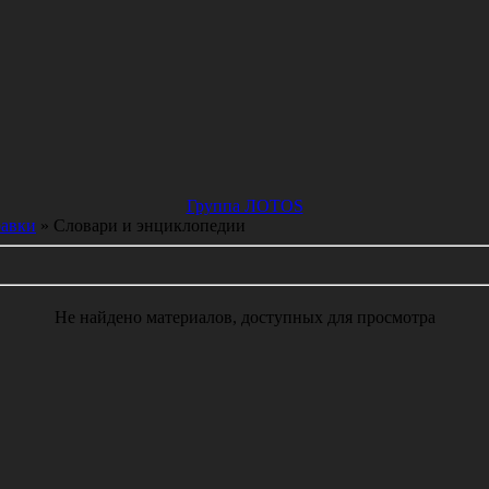
Группа ЛОТОS
авки
» Словари и энциклопедии
Не найдено материалов, доступных для просмотра