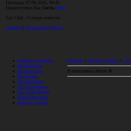
Пятница, 07.08.2026, 09:42
Приветствую Вас
Гость
|
RSS
Fan Club - Сочные новости
Главная
|
Регистрация
|
Вход
Главная страница
Главная
»
Каталог сайтов
»
Спр
Фотоальбом
Видеоклипы
В категории сайтов
:
0
Партнёры
DJ's Баннеры
Гостевая книга
Fan Club Форум
Наши баннеры
Каталог сайтов