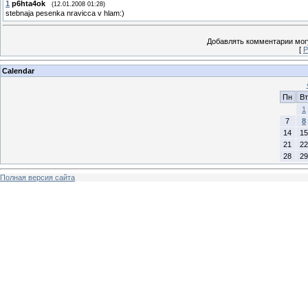
1
p6hta4ok
(12.01.2008 01:28)
stebnaja pesenka nravicca v hlam:)
Добавлять комментарии могу
[
Р
Calendar
Пн
Вт
1
7
8
14
15
21
22
28
29
Полная версия сайта