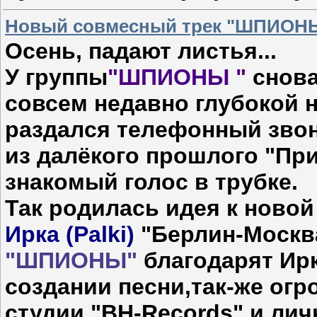
Новый совмесный трек "ШПИОНЫ" f
Осень, падают листья...
У группы
"ШПИОНЫ "
снова
совсем недавно глубокой 
раздался телефонный зво
из далёкого прошлого "При
знакомый голос в трубке.
Так родилась идея к ново
Ирка (Palki)
"Берлин-Москв
"ШПИОНЫ"
благодарят Ирк
создании песни,так-же ог
студии "BH-Records" и лич