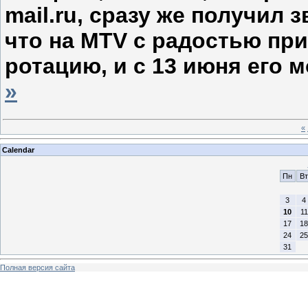
mail.ru, сразу же получил 
что на MTV с радостью при
ротацию, и с 13 июня его 
»
«
Calendar
Пн
Вт
3
4
10
11
17
18
24
25
31
Полная версия сайта