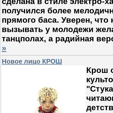
сделана в стиле электро-х
получился более мелодич
прямого баса. Уверен, что 
вызывать у молодежи жела
танцполах, а радийная вер
»
Новое лицо КРОШ
Крош 
культ
"Стук
читаю
детств