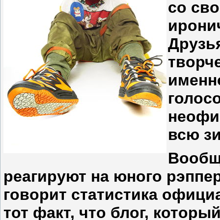
со сво
ирони
Друзья
творч
именн
голос
неофи
всю зи
Вообщ
реагируют на юного рэппе
говорит статистика официа
тот факт, что блог, которы