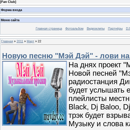
[
Fan Club
]
Форма входа
Меню сайта
Главная страница
Фотоальбом
Видеоклипы
Партнёры
DJ
Главная
»
2011
»
Март
»
22
Новую песню "Мэй Дэй" - лови н
На днях проект "
Новой песней "Мэ
радиостанция Ди
будет услышать е
плeйлисты местных
Black, Dj Baloo, D
трэк будет взрыв
Музыку и слова к