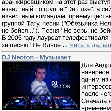
аранжировщиком на этот раз выступ
известный по группе "De Luxe", а 
известным командам, приемущественно
группой Тату. песни ("Обезьянка Нол
не бойся..."). Песня "Не верь, не б
В 2005 году лауреат телефестиваля
за песню "Не Вдвое
...
Читать дальш
DJ Neoton - Музыкант
Для Андре
наверное
одним из 
интересов
после чег
Сначала н
временем