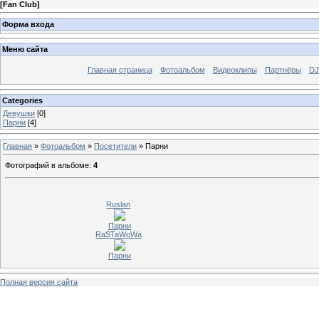
[
Fan Club
]
Форма входа
Меню сайта
Главная страница
Фотоальбом
Видеоклипы
Партнёры
DJ
Categories
Девушки
[0]
Парни
[4]
Главная
»
Фотоальбом
»
Посетители
» Парни
Фотографий в альбоме
:
4
Ruslan
Парни
RaSTaWoWa
Парни
Полная версия сайта